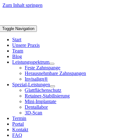
Zum Inhalt springen
Toggle Navigation
Start
Unsere Praxis
Team
Blog
Leistungsspektrum
Feste Zahnspange
Herausnehmbare Zahnspangen
Invisalign®
Spezial-Leistungen
Glattflächenschutz
Retainer-Stabilisierung
Mini-Implantate
Dentallabor
3D-Scan
Termin
Portal
Kontakt
FAQ