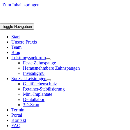
Zum Inhalt springen
Toggle Navigation
Start
Unsere Praxis
Team
Blog
Leistungsspektrum
Feste Zahnspange
Herausnehmbare Zahnspangen
Invisalign®
Spezial-Leistungen
Glattflächenschutz
Retainer-Stabilisierung
Mini-Implantate
Dentallabor
3D-Scan
Termin
Portal
Kontakt
FAQ