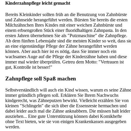
Kinderzahnpflege leicht gemacht
Bereits Kleinkinder sollten früh an die Benutzung von Zahnbürste
und Zahnseide herangeführt werden. Bürsten Sie bereits die ersten
Milchzähnchen Ihres Kindes mit einer weichen Zahnbürste und
einem erbsengroßen Stück einer fluoridhaltigen Zahnpasta. In den
ersten Jahren übernehmen Sie als "Putzmaschine" die Zahnpflege.
Ab dem fünften Lebensjahr sind die meisten Kinder so weit, dass si
an eine eigenständige Pflege der Zähne herangeführt werden
können. Aber auch hier ist es nötig, dass Sie immer noch ein
wachsames Auge auf die Pflege der Kinderzähne haben und diese
immer mal wieder überprüfen. Getreu dem Motto: "Vertrauen ist
gut, Kontrolle ist besser!"
Zahnpflege soll Spaß machen
Selbstverständlich will auch ein Kind wissen, warum es seine Zähn
immer gründlich pflegen soll. Erklären Sie Ihrem Nachwuchs
kindgerecht, was Zähneputzen bewirkt. Vielleicht erzählen Sie von
kleinen "Schlingeln" die sich über die Essensreste hermachen und
dabei leider auch mal die Zähne anknabbern. Die müssen halt leider
ausziehen... Eine gute Unterstützung können dabei Komikhefte
ohne Text bieten, wie sie von einigen Krankenkassen ausgegeben
werden.