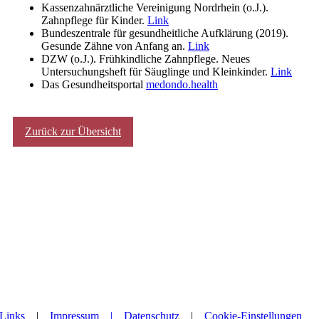
Kassenzahnärztliche Vereinigung Nordrhein (o.J.).
Zahnpflege für Kinder.
Link
Bundeszentrale für gesundheitliche Aufklärung (2019).
Gesunde Zähne von Anfang an.
Link
DZW (o.J.). Frühkindliche Zahnpflege. Neues
Untersuchungsheft für Säuglinge und Kleinkinder.
Link
Das Gesundheitsportal
medondo.health
Zurück zur Übersicht
Links
|
Impressum |
Datenschutz
|
Cookie-Einstellungen