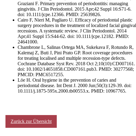
Graziani F. Primary prevention of periodontitis: managing
gingivitis. J Clin Periodontol. 2015 Apr;42 Suppl 16:S71-6.
doi: 10.1111/jcpe.12366. PMID: 25639826.
Cairo F, Nieri M, Pagliaro U. Efficacy of periodontal plastic
surgery procedures in the treatment of localized facial gingiva
recessions. A systematic review. J Clin Periodontol. 2014
Apr;41 Suppl 15:S44-62. doi: 10.1111/jcpe.12182. PMID:
24641000.
Chambrone L, Salinas Ortega MA, Sukekava F, Rotundo R,
Kalemaj Z, Buti J, Pini Prato GP. Root coverage procedures
for treating localised and multiple recession-type defects.
Cochrane Database Syst Rev. 2018 Oct 2;10(10):CD007161.
doi: 10.1002/14651858.CD007161.pub3. PMID: 30277568;
PMCID: PMC6517255.
Löe H. Oral hygiene in the prevention of caries and
periodontal disease. Int Dent J. 2000 Jun;50(3):129-39. doi:
10.1111/j.1875-595x.2000.tb00553.x. PMID: 10967765.
Zurück zur Übersicht