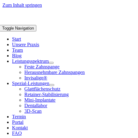
Zum Inhalt springen
Toggle Navigation
Start
Unsere Praxis
Team
Blog
Leistungsspektrum
Feste Zahnspange
Herausnehmbare Zahnspangen
Invisalign®
Spezial-Leistungen
Glattflächenschutz
Retainer-Stabilisierung
Mini-Implantate
Dentallabor
3D-Scan
Termin
Portal
Kontakt
FAQ