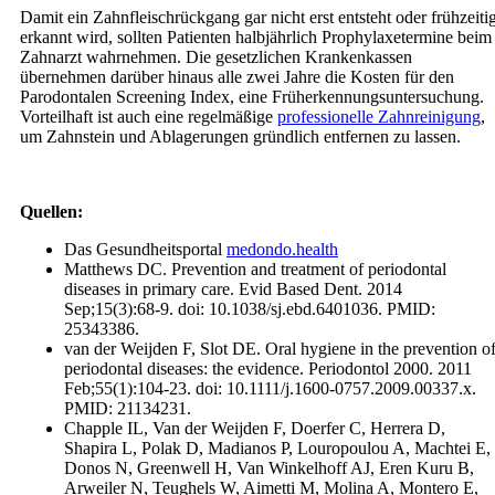
Damit ein Zahnfleischrückgang gar nicht erst entsteht oder frühzeiti
erkannt wird, sollten Patienten halbjährlich Prophylaxetermine beim
Zahnarzt wahrnehmen. Die gesetzlichen Krankenkassen
übernehmen darüber hinaus alle zwei Jahre die Kosten für den
Parodontalen Screening Index, eine Früherkennungsuntersuchung.
Vorteilhaft ist auch eine regelmäßige
professionelle Zahnreinigung
,
um Zahnstein und Ablagerungen gründlich entfernen zu lassen.
Quellen:
Das Gesundheitsportal
medondo.health
Matthews DC. Prevention and treatment of periodontal
diseases in primary care. Evid Based Dent. 2014
Sep;15(3):68-9. doi: 10.1038/sj.ebd.6401036. PMID:
25343386.
van der Weijden F, Slot DE. Oral hygiene in the prevention o
periodontal diseases: the evidence. Periodontol 2000. 2011
Feb;55(1):104-23. doi: 10.1111/j.1600-0757.2009.00337.x.
PMID: 21134231.
Chapple IL, Van der Weijden F, Doerfer C, Herrera D,
Shapira L, Polak D, Madianos P, Louropoulou A, Machtei E,
Donos N, Greenwell H, Van Winkelhoff AJ, Eren Kuru B,
Arweiler N, Teughels W, Aimetti M, Molina A, Montero E,