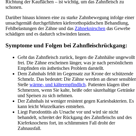
Richtung der Kauflächen – ist wichtig, um das Zahnfleisch zu
schonen.
Darüber hinaus können eine zu starke Zahnbewegung infolge einer
unsachgemäß durchgeführten kieferorthopädischen Behandlung,
Fehlbelastungen der Zähne und das
Zähneknirschen
das Gewebe
schädigen und es dadurch schwinden lassen.
Symptome und Folgen bei Zahnfleischrückgang:
Geht das Zahnfleisch zurück, liegen die Zahnhälse ungewollt
frei. Die Zähne erscheinen länger, was je nach persönlichem
Empfinden ein ästhetisches Problem darstellt.
Dem Zahnhals fehlt im Gegensatz zur Krone der schützende
Schmelz. Das bedeutet: Die Zähne werden an dieser sensible
Stelle
wärme- und kälteempfindlich
. Patienten klagen über
Schmerzen, wenn Sie kalte, heiße oder säurehaltige Getränke
und Speisen zu sich nehmen.
Der Zahnhals ist weniger resistent gegen Kariesbakterien. Es
kann leicht Wurzelkaries entstehen.
Liegt Parodontitis als Ursache vor und wird sie nicht
behandelt, schreitet der Rückgang des Zahnfleischs und des
Kieferknochens fort, im schlimmsten Fall droht der
Zahnausfall.