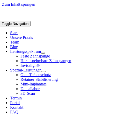
Zum Inhalt springen
Toggle Navigation
Start
Unsere Praxis
Team
Blog
Leistungsspektrum
Feste Zahnspange
Herausnehmbare Zahnspangen
Invisalign®
Spezial-Leistungen
Glattflächenschutz
Retainer-Stabilisierung
Mini-Implantate
Dentallabor
3D-Scan
Termin
Portal
Kontakt
FAQ