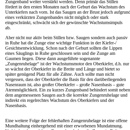
Zungenband weiter verstärkt werden. Denn primär das Stillen
fördert in den ersten Monaten nach der Geburt das Wachstum des
Unterkiefers nach vorn. Ist das Saugen an der Brust jedoch aufgrun
eines verkürzten Zungenbandes nicht möglich oder stark
eingeschränkt, schwächt sich der gewünschte Wachstumsimpuls
ab.
Aber nicht nur aktiv beim Stillen bzw. Saugen sondern auch passiv
in Ruhe hat die Zunge eine wichtige Funktion in der Kiefer-/
Gesichtsentwicklung. Schon nach der Geburt sollten die Lippen
eines Säuglings in Ruhe geschlossen sein und die Zunge am
Gaumen liegen. Diese dann ausgeführte sogenannte
„Zungenruhelage“ ist der Wachstumsmotor den Oberkiefer, d.h. nur
so wächst der Oberkiefer in die Breite und Länge und bietet so
später genügend Platz für alle Zähne. Auch sollte man nicht
vergessen, dass der Oberkiefer die Basis für den darüberliegenden
Nasenraum ist, also großer Oberkiefer – große Nasenbasis – gute
Atemmöglichkeit. Ein zu kurzes Zungenband behindert somit neben
dem angemessenen Saugen auch die korrekte Zungenruhelage und
indirekt ein regelrechtes Wachstum des Oberkiefers und der
Nasenbasis.
Eine weitere Folge der fehlerhaften Zungenruhelage ist eine offene
Mundhaltung einhergehend mit einer erworbenen Mundatmung.