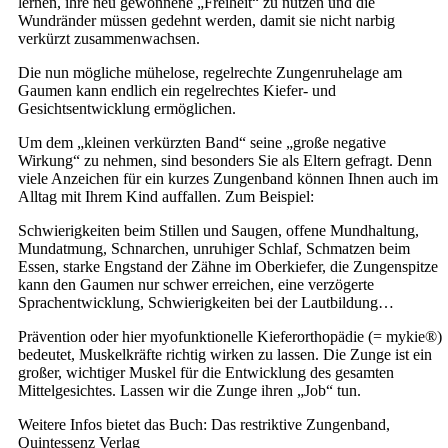
lernen, ihre neu gewonnene „Freiheit“ zu nutzen und die
Wundränder müssen gedehnt werden, damit sie nicht narbig
verkürzt zusammenwachsen.
Die nun mögliche mühelose, regelrechte Zungenruhelage am
Gaumen kann endlich ein regelrechtes Kiefer- und
Gesichtsentwicklung ermöglichen.
Um dem „kleinen verkürzten Band“ seine „große negative
Wirkung“ zu nehmen, sind besonders Sie als Eltern gefragt. Denn
viele Anzeichen für ein kurzes Zungenband können Ihnen auch im
Alltag mit Ihrem Kind auffallen. Zum Beispiel:
Schwierigkeiten beim Stillen und Saugen, offene Mundhaltung,
Mundatmung, Schnarchen, unruhiger Schlaf, Schmatzen beim
Essen, starke Engstand der Zähne im Oberkiefer, die Zungenspitze
kann den Gaumen nur schwer erreichen, eine verzögerte
Sprachentwicklung, Schwierigkeiten bei der Lautbildung…
Prävention oder hier myofunktionelle Kieferorthopädie (= mykie®)
bedeutet, Muskelkräfte richtig wirken zu lassen. Die Zunge ist ein
großer, wichtiger Muskel für die Entwicklung des gesamten
Mittelgesichtes. Lassen wir die Zunge ihren „Job“ tun.
Weitere Infos bietet das Buch: Das restriktive Zungenband,
Quintessenz Verlag