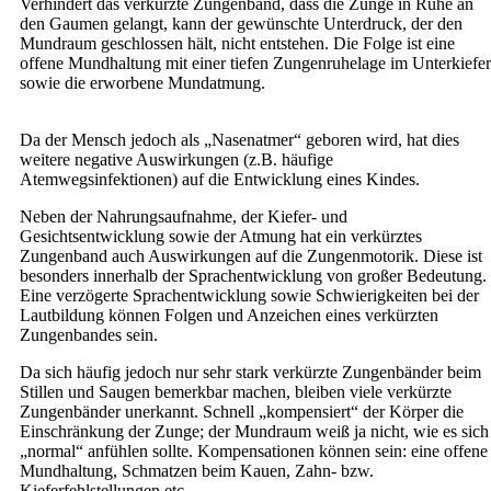
Verhindert das verkürzte Zungenband, dass die Zunge in Ruhe an
den Gaumen gelangt, kann der gewünschte Unterdruck, der den
Mundraum geschlossen hält, nicht entstehen. Die Folge ist eine
offene Mundhaltung mit einer tiefen Zungenruhelage im Unterkiefer
sowie die erworbene Mundatmung.
Da der Mensch jedoch als „Nasenatmer“ geboren wird, hat dies
weitere negative Auswirkungen (z.B. häufige
Atemwegsinfektionen) auf die Entwicklung eines Kindes.
Neben der Nahrungsaufnahme, der Kiefer- und
Gesichtsentwicklung sowie der Atmung hat ein verkürztes
Zungenband auch Auswirkungen auf die Zungenmotorik. Diese ist
besonders innerhalb der Sprachentwicklung von großer Bedeutung.
Eine verzögerte Sprachentwicklung sowie Schwierigkeiten bei der
Lautbildung können Folgen und Anzeichen eines verkürzten
Zungenbandes sein.
Da sich häufig jedoch nur sehr stark verkürzte Zungenbänder beim
Stillen und Saugen bemerkbar machen, bleiben viele verkürzte
Zungenbänder unerkannt. Schnell „kompensiert“ der Körper die
Einschränkung der Zunge; der Mundraum weiß ja nicht, wie es sich
„normal“ anfühlen sollte. Kompensationen können sein: eine offene
Mundhaltung, Schmatzen beim Kauen, Zahn- bzw.
Kieferfehlstellungen etc.