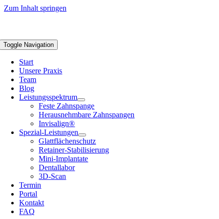
Zum Inhalt springen
Toggle Navigation
Start
Unsere Praxis
Team
Blog
Leistungsspektrum
Feste Zahnspange
Herausnehmbare Zahnspangen
Invisalign®
Spezial-Leistungen
Glattflächenschutz
Retainer-Stabilisierung
Mini-Implantate
Dentallabor
3D-Scan
Termin
Portal
Kontakt
FAQ