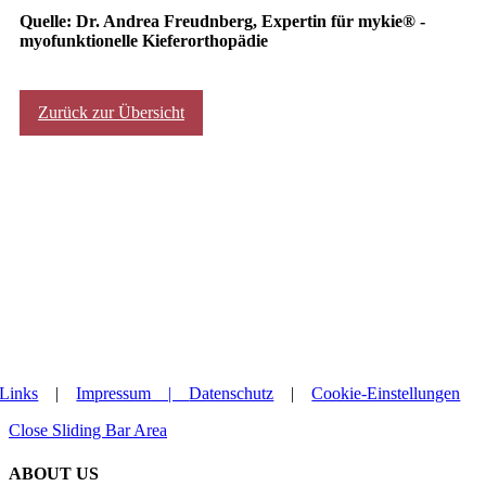
Quelle: Dr. Andrea Freudnberg, Expertin für mykie® -
myofunktionelle Kieferorthopädie
Zurück zur Übersicht
Links
|
Impressum |
Datenschutz
|
Cookie-Einstellungen
Close Sliding Bar Area
ABOUT US