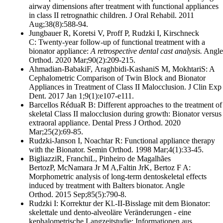
airway dimensions after treatment with functional appliances
in class II retrognathic children. J Oral Rehabil. 2011
Aug;38(8):588-94.
Jungbauer R, Koretsi V, Proff P, Rudzki I, Kirschneck
C: Twenty-year follow-up of functional treatment with a
bionator appliance:
A retrospective dental cast analysis.
Angle
Orthod. 2020 Mar;90(2):209-215.
Ahmadian-BabakiF, Araghbidi-KashaniS M, MokhtariS: A
Cephalometric Comparison of Twin Block and Bionator
Appliances in Treatment of Class II Malocclusion. J Clin Exp
Dent. 2017 Jan 1;9(1):e107-e111.
Barcellos RéduaR B: Different approaches to the treatment of
skeletal Class II malocclusion during growth: Bionator versus
extraoral appliance. Dental Press J Orthod. 2020
Mar;25(2):69-85.
Rudzki-Janson I, Noachtar R: Functional appliance therapy
with the Bionator. Semin Orthod. 1998 Mar;4(1):33-45.
BigliazziR, FranchiL, Pinheiro de Magalhães
BertozP, McNamara Jr M A,Faltin JrK, Bertoz F A:
Morphometric analysis of long-term dentoskeletal effects
induced by treatment with Balters bionator. Angle
Orthod. 2015 Sep;85(5):790-8.
Rudzki I: Korrektur der Kl.-II-Bisslage mit dem Bionator:
skelettale und dento-alveoläre Veränderungen - eine
kephalometrische Langzeitstudie: Informationen aus