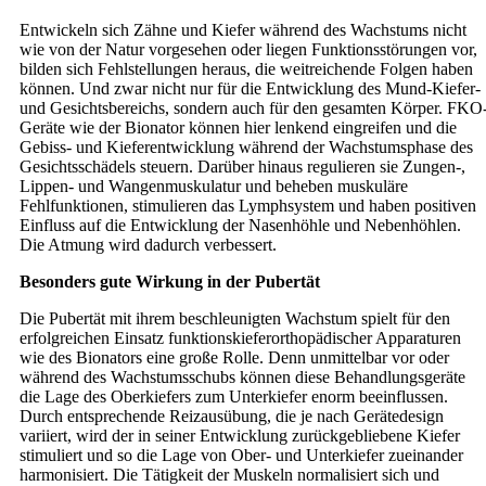
Entwickeln sich Zähne und Kiefer während des Wachstums nicht
wie von der Natur vorgesehen oder liegen Funktionsstörungen vor,
bilden sich Fehlstellungen heraus, die weitreichende Folgen haben
können. Und zwar nicht nur für die Entwicklung des Mund-Kiefer-
und Gesichtsbereichs, sondern auch für den gesamten Körper. FKO
Geräte wie der Bionator können hier lenkend eingreifen und die
Gebiss- und Kieferentwicklung während der Wachstumsphase des
Gesichtsschädels steuern. Darüber hinaus regulieren sie Zungen-,
Lippen- und Wangenmuskulatur und beheben muskuläre
Fehlfunktionen, stimulieren das Lymphsystem und haben positiven
Einfluss auf die Entwicklung der Nasenhöhle und Nebenhöhlen.
Die Atmung wird dadurch verbessert.
Besonders gute Wirkung in der Pubertät
Die Pubertät mit ihrem beschleunigten Wachstum spielt für den
erfolgreichen Einsatz funktionskieferorthopädischer Apparaturen
wie des Bionators eine große Rolle. Denn unmittelbar vor oder
während des Wachstumsschubs können diese Behandlungsgeräte
die Lage des Oberkiefers zum Unterkiefer enorm beeinflussen.
Durch entsprechende Reizausübung, die je nach Gerätedesign
variiert, wird der in seiner Entwicklung zurückgebliebene Kiefer
stimuliert und so die Lage von Ober- und Unterkiefer zueinander
harmonisiert. Die Tätigkeit der Muskeln normalisiert sich und