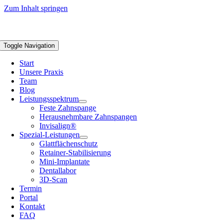
Zum Inhalt springen
Toggle Navigation
Start
Unsere Praxis
Team
Blog
Leistungsspektrum
Feste Zahnspange
Herausnehmbare Zahnspangen
Invisalign®
Spezial-Leistungen
Glattflächenschutz
Retainer-Stabilisierung
Mini-Implantate
Dentallabor
3D-Scan
Termin
Portal
Kontakt
FAQ