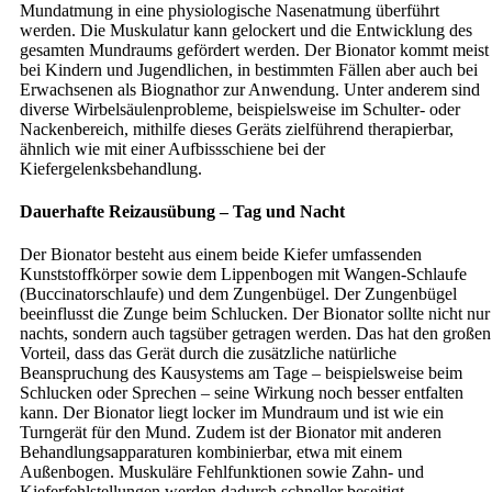
Mundatmung in eine physiologische Nasenatmung überführt
werden. Die Muskulatur kann gelockert und die Entwicklung des
gesamten Mundraums gefördert werden. Der Bionator kommt meist
bei Kindern und Jugendlichen, in bestimmten Fällen aber auch bei
Erwachsenen als Biognathor zur Anwendung. Unter anderem sind
diverse Wirbelsäulenprobleme, beispielsweise im Schulter- oder
Nackenbereich, mithilfe dieses Geräts zielführend therapierbar,
ähnlich wie mit einer Aufbissschiene bei der
Kiefergelenksbehandlung.
Dauerhafte Reizausübung – Tag und Nacht
Der Bionator besteht aus einem beide Kiefer umfassenden
Kunststoffkörper sowie dem Lippenbogen mit Wangen-Schlaufe
(Buccinatorschlaufe) und dem Zungenbügel. Der Zungenbügel
beeinflusst die Zunge beim Schlucken. Der Bionator sollte nicht nur
nachts, sondern auch tagsüber getragen werden. Das hat den großen
Vorteil, dass das Gerät durch die zusätzliche natürliche
Beanspruchung des Kausystems am Tage – beispielsweise beim
Schlucken oder Sprechen – seine Wirkung noch besser entfalten
kann. Der Bionator liegt locker im Mundraum und ist wie ein
Turngerät für den Mund. Zudem ist der Bionator mit anderen
Behandlungsapparaturen kombinierbar, etwa mit einem
Außenbogen. Muskuläre Fehlfunktionen sowie Zahn- und
Kieferfehlstellungen werden dadurch schneller beseitigt.