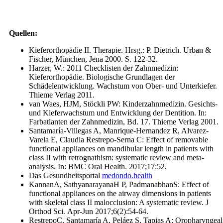
Quellen:
Kieferorthopädie II. Therapie. Hrsg.: P. Dietrich. Urban &
Fischer, München, Jena 2000. S. 122-32.
Harzer, W.: 2011 Checklisten der Zahnmedizin:
Kieferorthopädie. Biologische Grundlagen der
Schädelentwicklung. Wachstum von Ober- und Unterkiefer.
Thieme Verlag 2011.
van Waes, HJM, Stöckli PW: Kinderzahnmedizin. Gesichts-
und Kieferwachstum und Entwicklung der Dentition. In:
Farbatlanten der Zahnmedizin, Bd. 17. Thieme Verlag 2001.
Santamaría-Villegas A, Manrique-Hernandez R, Alvarez-
Varela E, Claudia Restrepo-Serna C: Effect of removable
functional appliances on mandibular length in patients with
class II with retrognathism: systematic review and meta-
analysis. In: BMC Oral Health. 2017;17:52.
Das Gesundheitsportal
medondo.health
KannanA, SathyanarayanaH P, PadmanabhanS: Effect of
functional appliances on the airway dimensions in patients
with skeletal class II malocclusion: A systematic review. J
Orthod Sci. Apr-Jun 2017;6(2):54-64.
RestrepoC, Santamaría A, Peláez S, Tapias A: Oropharyngeal