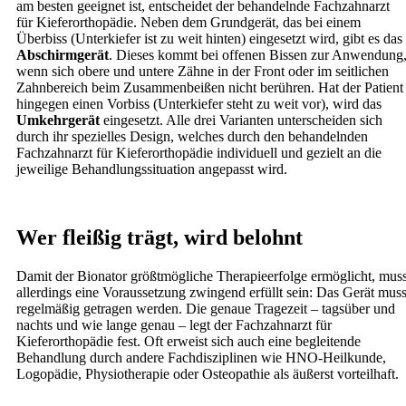
am besten geeignet ist, entscheidet der behandelnde Fachzahnarzt
für Kieferorthopädie. Neben dem Grundgerät, das bei einem
Überbiss (Unterkiefer ist zu weit hinten) eingesetzt wird, gibt es das
Abschirmgerät
. Dieses kommt bei offenen Bissen zur Anwendung
wenn sich obere und untere Zähne in der Front oder im seitlichen
Zahnbereich beim Zusammenbeißen nicht berühren. Hat der Patient
hingegen einen Vorbiss (Unterkiefer steht zu weit vor), wird das
Umkehrgerät
eingesetzt. Alle drei Varianten unterscheiden sich
durch ihr spezielles Design, welches durch den behandelnden
Fachzahnarzt für Kieferorthopädie individuell und gezielt an die
jeweilige Behandlungssituation angepasst wird.
Wer fleißig trägt, wird belohnt
Damit der Bionator größtmögliche Therapieerfolge ermöglicht, mus
allerdings eine Voraussetzung zwingend erfüllt sein: Das Gerät mus
regelmäßig getragen werden. Die genaue Tragezeit – tagsüber und
nachts und wie lange genau – legt der Fachzahnarzt für
Kieferorthopädie fest. Oft erweist sich auch eine begleitende
Behandlung durch andere Fachdisziplinen wie HNO-Heilkunde,
Logopädie, Physiotherapie oder Osteopathie als äußerst vorteilhaft.