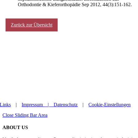
Orthodontie & Kieferorthopädie Sep 2012, 44(3):151-162.
Zurück zur Übersicht
Links
|
Impressum |
Datenschutz
|
Cookie-Einstellungen
Close Sliding Bar Area
ABOUT US