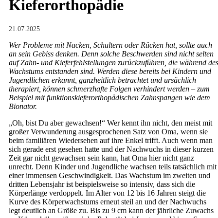
Kieferorthopädie
21.07.2025
Wer Probleme mit Nacken, Schultern oder Rücken hat, sollte auch
an sein Gebiss denken. Denn solche Beschwerden sind nicht selten
auf Zahn- und Kieferfehlstellungen zurückzuführen, die während de
Wachstums entstanden sind. Werden diese bereits bei Kindern und
Jugendlichen erkannt, ganzheitlich betrachtet und ursächlich
therapiert, können schmerzhafte Folgen verhindert werden – zum
Beispiel mit funktionskieferorthopädischen Zahnspangen wie dem
Bionator.
„Oh, bist Du aber gewachsen!“ Wer kennt ihn nicht, den meist mit
großer Verwunderung ausgesprochenen Satz von Oma, wenn sie
beim familiären Wiedersehen auf ihre Enkel trifft. Auch wenn man
sich gerade erst gesehen hatte und der Nachwuchs in dieser kurzen
Zeit gar nicht gewachsen sein kann, hat Oma hier nicht ganz
unrecht. Denn Kinder und Jugendliche wachsen teils tatsächlich mit
einer immensen Geschwindigkeit. Das Wachstum im zweiten und
dritten Lebensjahr ist beispielsweise so intensiv, dass sich die
Körperlänge verdoppelt. Im Alter von 12 bis 16 Jahren steigt die
Kurve des Körperwachstums erneut steil an und der Nachwuchs
legt deutlich an Größe zu. Bis zu 9 cm kann der jährliche Zuwachs