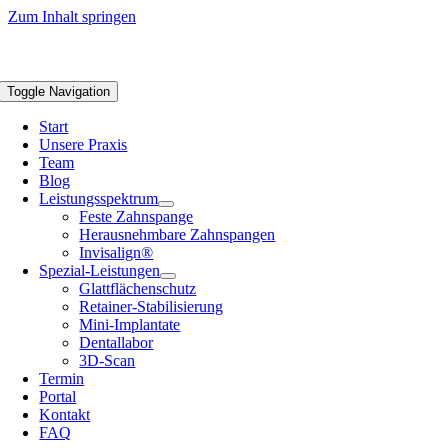
Zum Inhalt springen
Toggle Navigation
Start
Unsere Praxis
Team
Blog
Leistungsspektrum
Feste Zahnspange
Herausnehmbare Zahnspangen
Invisalign®
Spezial-Leistungen
Glattflächenschutz
Retainer-Stabilisierung
Mini-Implantate
Dentallabor
3D-Scan
Termin
Portal
Kontakt
FAQ