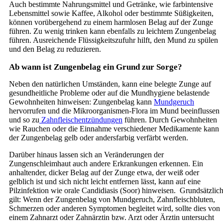
Auch bestimmte Nahrungsmittel und Getränke, wie farbintensive
Lebensmittel sowie Kaffee, Alkohol oder bestimmte Süßigkeiten,
können vorübergehend zu einem harmlosen Belag auf der Zunge
führen. Zu wenig trinken kann ebenfalls zu leichtem Zungenbelag
führen. Ausreichende Flüssigkeitszufuhr hilft, den Mund zu spülen
und den Belag zu reduzieren.
Ab wann ist Zungenbelag ein Grund zur Sorge?
Neben den natürlichen Umständen, kann eine belegte Zunge auf
gesundheitliche Probleme oder auf die Mundhygiene belastende
Gewohnheiten hinweisen: Zungenbelag kann
Mundgeruch
hervorrufen und die Mikroorganismen-Flora im Mund beeinflussen
und so zu
Zahnfleischentzündungen
führen. Durch Gewohnheiten
wie Rauchen oder die Einnahme verschiedener Medikamente kann
der Zungenbelag gelb oder andersfarbig verfärbt werden.
Darüber hinaus lassen sich an Veränderungen der
Zungenschleimhaut auch andere Erkrankungen erkennen. Ein
anhaltender, dicker Belag auf der Zunge etwa, der weiß oder
gelblich ist und sich nicht leicht entfernen lässt, kann auf eine
Pilzinfektion wie orale Candidiasis (Soor) hinweisen.
Grundsätzlic
gilt: Wenn der Zungenbelag von Mundgeruch, Zahnfleischbluten,
Schmerzen oder anderen Symptomen begleitet wird, sollte dies von
einem Zahnarzt oder Zahnärztin bzw. Arzt oder Ärztin untersucht