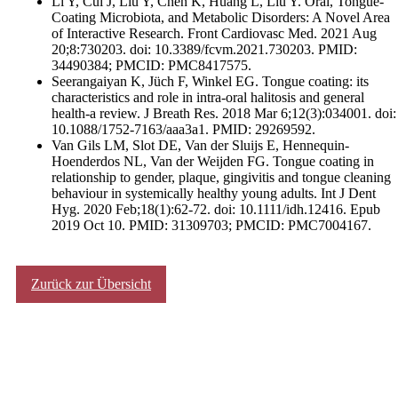
Li Y, Cui J, Liu Y, Chen K, Huang L, Liu Y. Oral, Tongue-
Coating Microbiota, and Metabolic Disorders: A Novel Area
of Interactive Research. Front Cardiovasc Med. 2021 Aug
20;8:730203. doi: 10.3389/fcvm.2021.730203. PMID:
34490384; PMCID: PMC8417575.
Seerangaiyan K, Jüch F, Winkel EG. Tongue coating: its
characteristics and role in intra-oral halitosis and general
health-a review. J Breath Res. 2018 Mar 6;12(3):034001. doi:
10.1088/1752-7163/aaa3a1. PMID: 29269592.
Van Gils LM, Slot DE, Van der Sluijs E, Hennequin-
Hoenderdos NL, Van der Weijden FG. Tongue coating in
relationship to gender, plaque, gingivitis and tongue cleaning
behaviour in systemically healthy young adults. Int J Dent
Hyg. 2020 Feb;18(1):62-72. doi: 10.1111/idh.12416. Epub
2019 Oct 10. PMID: 31309703; PMCID: PMC7004167.
Zurück zur Übersicht