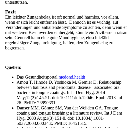
unterstützen.
Fazit
Ein leichter Zungenbelag ist oft normal und harmlos, vor allem,
wenn er sich leicht entfernen lässt.
Dennoch ist es wichtig, auf
Veränderungen und anhaltende Symptome zu achten, denn wenn er
mit weiteren Beschwerden einhergeht, könnte ein Arztbesuch ratsa
sein. Generell kann eine gute Mundhygiene, einschließlich
regelmäßiger Zungenreinigung, helfen, den Zungenbelag zu
begrenzen.
Quellen:
Das Gesundheitsportal
medond.health
Amou T, Hinode D, Yoshioka M, Grenier D. Relationship
between halitosis and periodontal disease - associated oral
bacteria in tongue coatings. Int J Dent Hyg. 2014
May;12(2):145-51. doi: 10.1111/idh.12046. Epub 2013 Jul
26. PMID: 23890391.
Danser MM, Gómez SM, Van der Weijden GA. Tongue
coating and tongue brushing: a literature review. Int J Dent
Hyg. 2003 Aug;1(3):151-8. doi: 10.1034/j.1601-
5037.2003.00034.x. PMID: 16451515.