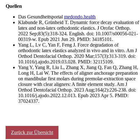
Quellen
Das Gesundheitsportal
medondo.health
Klabunde R, Grünheid T. Dynamic force decay evaluation of
latex and non-latex orthodontic elastics. J Orofac Orthop.
2022 Sep;83(5):318-324. English. doi: 10.1007/s00056-021-
00319-w. Epub 2021 Jun 29. PMID: 34185101.
Yang L, Lv C, Yan F, Feng J. Force degradation of
orthodontic latex elastics analyzed in vivo and in vitro. Am J
Orthod Dentofacial Orthop. 2020 Mar;157(3):313-319. doi:
10.1016/j.ajodo.2019.03.028. PMID: 32115109.
Yang Y, Yang R, Liu L, Zhang X, Jiang Q, Fan Q, Zhang H,
Long H, Lai W. The effects of aligner anchorage preparation
on mandibular first molars during premolar-extraction space
closure with clear aligners: A finite element study. Am J
Orthod Dentofacial Orthop. 2023 Aug;164(2):226-238. doi:
10.1016/j.ajodo.2022.12.013. Epub 2023 Apr 5. PMID:
37024337.
Zurück zur Übersicht