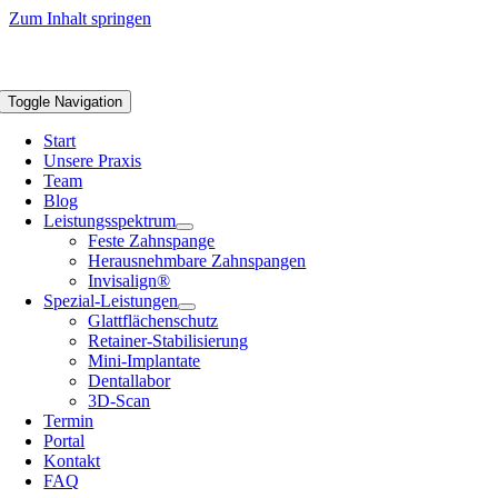
Zum Inhalt springen
Toggle Navigation
Start
Unsere Praxis
Team
Blog
Leistungsspektrum
Feste Zahnspange
Herausnehmbare Zahnspangen
Invisalign®
Spezial-Leistungen
Glattflächenschutz
Retainer-Stabilisierung
Mini-Implantate
Dentallabor
3D-Scan
Termin
Portal
Kontakt
FAQ